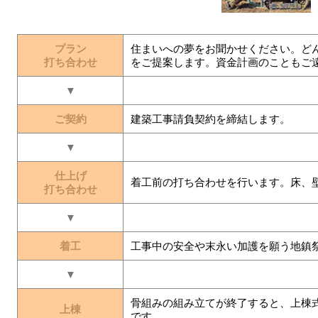
プラン
住まいへの夢をお聞かせください。ど
打ち合わせ
をご提案します。資金計画のこともご
▼
ご契約
建築工事請負契約を締結します。
▼
仕上げ
着工前の打ち合わせを行います。床、
打ち合わせ
▼
着工
工事中の安全や末永い加護を願う地鎮
▼
骨組みの組み立てが終了すると、上棟
上棟
です。