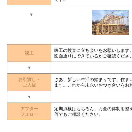
▼
竣工の検査に立ち会いをお願いします
竣工
図面通りにできているかご確認くださ
▼
お引渡し・
さあ、新しい生活の始まりです。住ま
ご入居
ます。これから末永いおつき合いをお
▼
アフター
定期点検はもちろん、万全の体制を整
フォロー
何でもご相談ください。