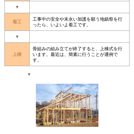
▼
工事中の安全や末永い加護を願う地鎮祭を行
着工
ったら、いよいよ着工です。
▼
骨組みの組み立てが終了すると、上棟式を行
上棟
います。最近は、簡素に行うことが通例で
す。
▼